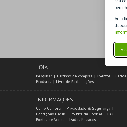
seu co
perceb
Ao cl
disp
Inform
Ace
LOJA
Pesquisar
Carrinho de compras
Eventos
Cartõe
Produtos
Livro de Reclamações
INFORMAÇÕES
Como Comprar
Privacidade & Segurança
Condições Gerais
Política de Cookies
FAQ
Pontos de Venda
Dados Pessoais