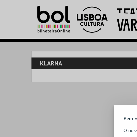
KLARNA
Bem-v
O noss