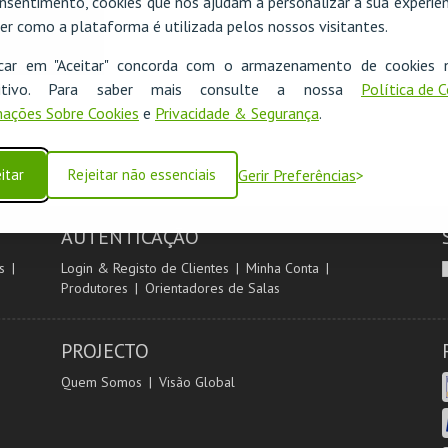
nsentimento, cookies que nos ajudam a personalizar a sua experiên
er como a plataforma é utilizada pelos nossos visitantes.
icar em "Aceitar" concorda com o armazenamento de cookies 
ositivo. Para saber mais consulte a nossa
Política de 
ações Sobre Cookies
e
Privacidade & Segurança
.
itar
Rejeitar não essenciais
Gerir Preferências
AUTENTICAÇÃO
s
Login & Registo de Clientes
Minha Conta
Produtores
Orientadores de Salas
PROJECTO
Quem Somos
Visão Global