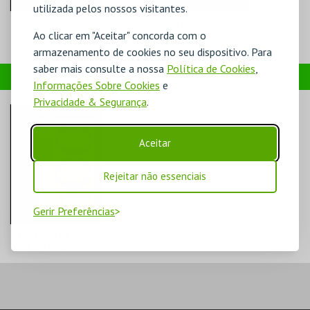
utilizada pelos nossos visitantes.
CLOSER
WHITE CHRISTMAS
Ao clicar em "Aceitar" concorda com o
armazenamento de cookies no seu dispositivo. Para
saber mais consulte a nossa
Política de Cookies
,
TEATRO
TEATRO
ADQUIRA TAMBÉM OS NOSSOS PRODUTOS
VARIEDADES
VARIEDADES
Informações Sobre Cookies
e
Privacidade & Segurança
.
MAIS INFO
MAIS INFO
COMPRAR
COMPRAR
Aceitar
Rejeitar não essenciais
Gerir Preferências
100 ANOS DE
VARIEDADES
TEATRO
VARIEDADES