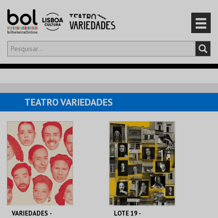
Olá,
iniciar sessão
PT
0
CARRINHO
TEATRO VARIEDADES
EVENTOS
CARTÕES
PRODUTOS
VARIEDADES -
LOTE 19 -