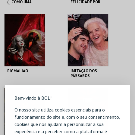
(...COMO UMA
FELICIDADE POR
ÓPERA BUFA
METRO QUADRADO
ERÓTICA E
SATÍRICA.)
TEATRO
TEATRO
VARIEDADES
VARIEDADES
MAIS INFO
MAIS INFO
COMPRAR
COMPRAR
PIGMALIÃO
IMITAÇÃO DOS
PÁSSAROS
TEATRO
TEATRO
VARIEDADES
VARIEDADES
Bem-vindo à BOL!
O nosso site utiliza cookies essenciais para o
MAIS INFO
MAIS INFO
funcionamento do site e, com o seu consentimento,
COMPRAR
COMPRAR
cookies que nos ajudam a personalizar a sua
experiência e a perceber como a plataforma é