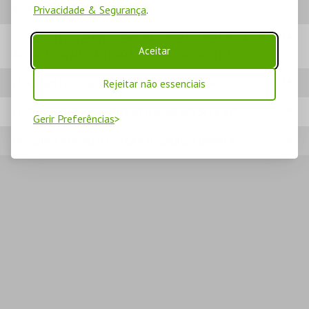
NO SITE BOL?
Privacidade & Segurança
.
20. QUANTO TEMPO DEMORA A DEBITAREM O VALOR
Aceitar
DA COMPRA NO CARTÃO DE CRÉDITO/DÉBITO?
21. QUANTOS BILHETES POSSO COMPRAR?
Rejeitar não essenciais
22. QUE BROWSER DEVO UTILIZAR NO SITE BOL?
Gerir Preferências
23. COMO POSSO UTILIZAR O CÓDIGO OFERTA?