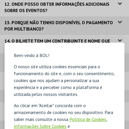
12. ONDE POSSO OBTER INFORMAÇÕES ADICIONAIS
SOBRE OS EVENTOS?
13. PORQUE NÃO TENHO DISPONÍVEL O PAGAMENTO
POR MULTIBANCO?
14. O BILHETE TEM UM CONTRIBUINTE E NOME QUE
NÃO O MEU.
Bem-vindo à BOL!
15. POSSO COMPRAR BILHETES NO PRÓPRIO DIA DO
EVENTO?
O nosso site utiliza cookies essenciais para o
funcionamento do site e, com o seu consentimento,
16. POSSO COMPRAR BILHETES PARA VÁRIOS
cookies que nos ajudam a personalizar a sua
EVENTOS?
experiência e a perceber como a plataforma é
utilizada pelos nossos visitantes.
17. POSSO DAR OS MEUS BILHETES A OUTRA PESSOA?
Ao clicar em "Aceitar" concorda com o
18. POSSO IMPRIMIR OS BILHETES A PRETO E
armazenamento de cookies no seu dispositivo. Para
BRANCO?
saber mais consulte a nossa
Política de Cookies
,
Informações Sobre Cookies
e
19. QUAIS OS MODOS DE PAGAMENTOS DISPONÍVEIS