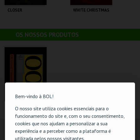
CLOSER
WHITE CHRISTMAS
TEATRO
TEATRO
OS NOSSOS PRODUTOS
VARIEDADES
VARIEDADES
MAIS INFO
MAIS INFO
COMPRAR
COMPRAR
Bem-vindo à BOL!
100 ANOS DE
O nosso site utiliza cookies essenciais para o
VARIEDADES
funcionamento do site e, com o seu consentimento,
TEATRO
cookies que nos ajudam a personalizar a sua
VARIEDADES
experiência e a perceber como a plataforma é
LOCALIZAÇÃO
utilizada pelos nossos visitantes.