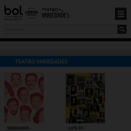
Olá,
iniciar sessão
PT
0
CARRINHO
TEATRO VARIEDADES
EVENTOS
CARTÕES
PRODUTOS
VARIEDADES -
LOTE 19 -