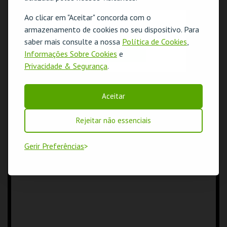
MAIS INFO
MORADA
Ao clicar em "Aceitar" concorda com o
Parque Mayer
O evento escolhido não está disponível
armazenamento de cookies no seu dispositivo. Para
COMPRAR
1250-164 Lisboa
saber mais consulte a nossa
Política de Cookies
,
COORDENADAS GPS
OK
Informações Sobre Cookies
e
N: 38º43'08"
W: 09º08'46"
Privacidade & Segurança
.
Aceitar
Rejeitar não essenciais
Gerir Preferências