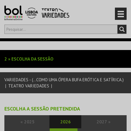
Olá,
iniciar sessão
PT
0
CARRINHO
2
»
ESCOLHA DA SESSÃO
EVENTOS
VARIEDADES - (...COMO UMA ÓPERA BUFA ERÓTICA E SATÍRICA.)
CARTÕES
|
TEATRO VARIEDADES
|
PRODUTOS
ESCOLHA A SESSÃO PRETENDIDA
«
2025
2026
2027
»