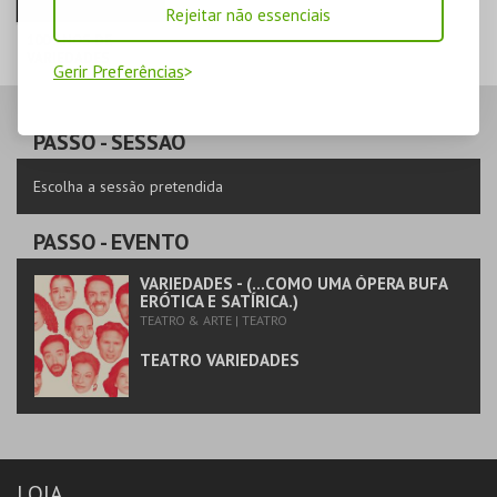
Rejeitar não essenciais
100 ANOS DE
VARIEDADES
Gerir Preferências
TEATRO
VARIEDADES
PASSO
- SESSÃO
MAIS INFO
Escolha a sessão pretendida
COMPRAR
PASSO
- EVENTO
VARIEDADES - (...COMO UMA ÓPERA BUFA
ERÓTICA E SATÍRICA.)
TEATRO & ARTE | TEATRO
TEATRO VARIEDADES
LOJA