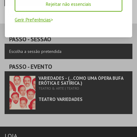
Rejeitar não essenciais
100 ANOS DE
VARIEDADES
Gerir Preferências
TEATRO
VARIEDADES
PASSO
- SESSÃO
MAIS INFO
Escolha a sessão pretendida
COMPRAR
PASSO
- EVENTO
VARIEDADES - (...COMO UMA ÓPERA BUFA
ERÓTICA E SATÍRICA.)
TEATRO & ARTE | TEATRO
TEATRO VARIEDADES
LOJA