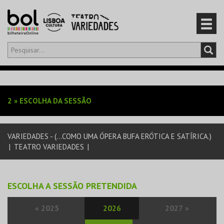
Olá,
iniciar sessão
PT
0
CARRINHO
2
»
ESCOLHA DA SESSÃO
EVENTOS
VARIEDADES - (...COMO UMA ÓPERA BUFA ERÓTICA E SATÍRICA.)
CARTÕES
|
TEATRO VARIEDADES
|
PRODUTOS
ESCOLHA A SESSÃO PRETENDIDA
«
2025
2026
2027
»