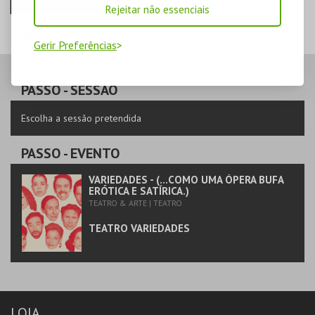
Rejeitar não essenciais
100 ANOS DE
VARIEDADES
Gerir Preferências
TEATRO
VARIEDADES
PASSO
- SESSÃO
MAIS INFO
Escolha a sessão pretendida
COMPRAR
PASSO
- EVENTO
VARIEDADES - (...COMO UMA ÓPERA BUFA
ERÓTICA E SATÍRICA.)
TEATRO & ARTE | TEATRO
TEATRO VARIEDADES
LOJA