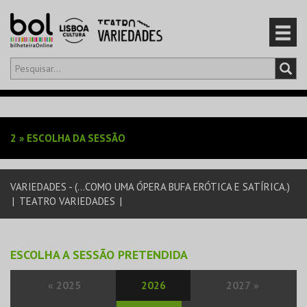
Olá,
iniciar sessão
PT
0
CARRINHO
2
»
ESCOLHA DA SESSÃO
EVENTOS
VARIEDADES - (...COMO UMA ÓPERA BUFA ERÓTICA E SATÍRICA.)
CARTÕES
|
TEATRO VARIEDADES
|
PRODUTOS
ESCOLHA A SESSÃO PRETENDIDA
«
2025
2026
2027
»