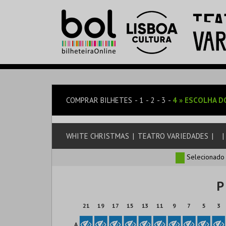
COMPRAR BILHETES
1
2
3
4
»
ESCOLHA D
WHITE CHRISTMAS
|
TEATRO VARIEDADES
|
|
Selecionado
P
21
19
17
15
13
11
9
7
5
3
A