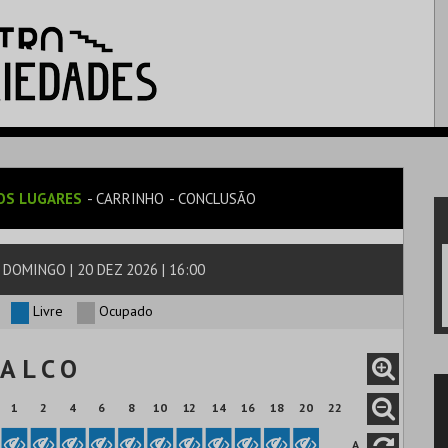
OS LUGARES
CARRINHO
CONCLUSÃO
DOMINGO | 20 DEZ 2026 | 16:00
Livre
Ocupado
 A L C O
1
2
4
6
8
10
12
14
16
18
20
22
A