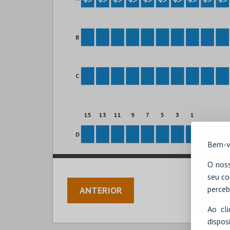
B
C
15
13
11
9
7
5
3
1
D
Bem-v
O noss
seu co
perceb
ANTERIOR
Ao cl
disp