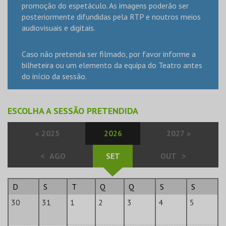
promoção do espetáculo. As imagens poderão ser
posteriormente difundidas pela RTP e noutros meios
audiovisuais e digitais.
Caso não pretenda ser filmado, por favor informe a
bilheteira ou um elemento da equipa do Teatro antes
do início da sessão.
ESCOLHA A SESSÃO PRETENDIDA
«
2025
2026
2027
»
<
AGO
SET
OUT
>
D
S
T
Q
Q
S
S
30
31
1
2
3
4
5