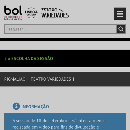
Olá,
iniciar sessão
PT
0
CARRINHO
2
»
ESCOLHA DA SESSÃO
EVENTOS
PIGMALIÃO
|
TEATRO VARIEDADES
|
CARTÕES
PRODUTOS
INFORMAÇÃO
A sessão de 18 de setembro será integralmente
registada em vídeo para fins de divulgação e