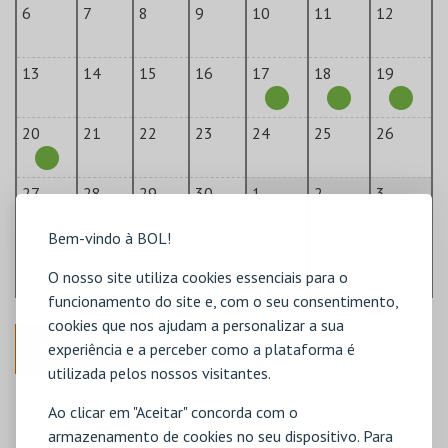
6
7
8
9
10
11
12
13
14
15
16
17
18
19
20
21
22
23
24
25
26
27
28
29
30
1
2
3
Bem-vindo à BOL!
4
5
6
7
8
9
10
O nosso site utiliza cookies essenciais para o
funcionamento do site e, com o seu consentimento,
cookies que nos ajudam a personalizar a sua
ANTERIOR
experiência e a perceber como a plataforma é
utilizada pelos nossos visitantes.
DISPONÍVEL
Ao clicar em "Aceitar" concorda com o
POUCO DISPONÍVEL
armazenamento de cookies no seu dispositivo. Para
ESGOTADO